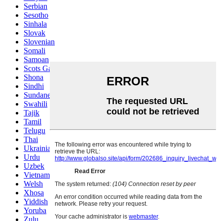
Serbian
Sesotho
Sinhala
Slovak
Slovenian
Somali
Samoan
Scots Gaelic
Shona
Sindhi
Sundanese
Swahili
Tajik
Tamil
Telugu
Thai
Ukrainian
Urdu
Uzbek
Vietnamese
Welsh
Xhosa
Yiddish
Yoruba
Zulu