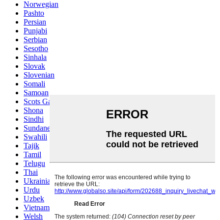
Norwegian
Pashto
Persian
Punjabi
Serbian
Sesotho
Sinhala
Slovak
Slovenian
Somali
Samoan
Scots Gaelic
Shona
Sindhi
Sundanese
Swahili
Tajik
Tamil
Telugu
Thai
Ukrainian
Urdu
Uzbek
Vietnamese
Welsh