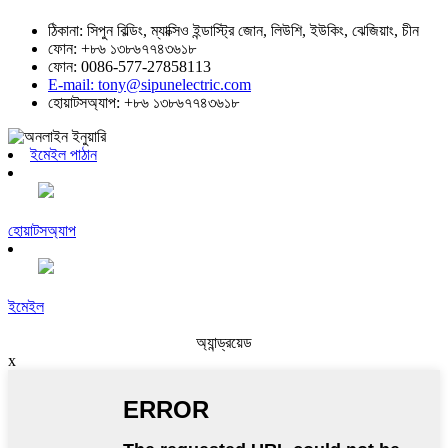
ঠিকানা: সিপুন বিল্ডিং, ম্যাক্সিও ইন্ডাস্ট্রি জোন, লিউশি, ইউকিং, ঝেজিয়াং, চীন
ফোন: +৮৬ ১৩৮৬৭৭৪৩৬১৮
ফোন: 0086-577-27858113
E-mail: tony@sipunelectric.com
হোয়াটসঅ্যাপ: +৮৬ ১৩৮৬৭৭৪৩৬১৮
ইমেইল পাঠান
হোয়াটসঅ্যাপ
ইমেইল
অ্যান্ড্রয়েড
x