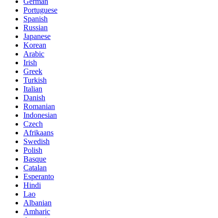
German
Portuguese
Spanish
Russian
Japanese
Korean
Arabic
Irish
Greek
Turkish
Italian
Danish
Romanian
Indonesian
Czech
Afrikaans
Swedish
Polish
Basque
Catalan
Esperanto
Hindi
Lao
Albanian
Amharic