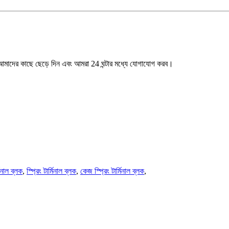
ি আমাদের কাছে ছেড়ে দিন এবং আমরা 24 ঘন্টার মধ্যে যোগাযোগ করব।
িনাল ব্লক
,
স্প্রিং টার্মিনাল ব্লক
,
কেজ স্প্রিং টার্মিনাল ব্লক
,