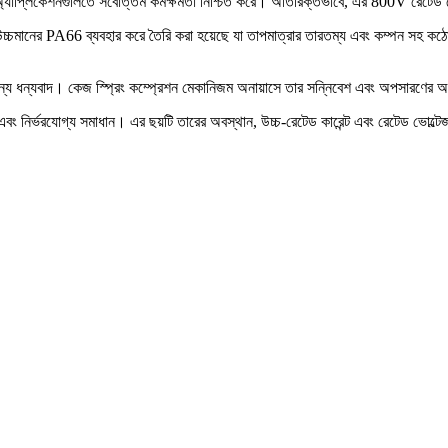
ুতিক অ্যাপ্লিকেশনগুলিতে সর্বোত্তম কর্মক্ষমতা নিশ্চিত করে। অতিরিক্তভাবে, এর 800V রেটে
ি উচ্চমানের PA66 ব্যবহার করে তৈরি করা হয়েছে যা তাপমাত্রার তারতম্য এবং কম্পন সহ কঠো
্য ধন্যবাদ। কেজ স্প্রিং কম্প্রেশন মেকানিজম অনায়াসে তার সন্নিবেশ এবং অপসারণের অনুম
এবং নির্ভরযোগ্য সমাধান। এর ছয়টি তারের অবস্থান, উচ্চ-রেটেড কারেন্ট এবং রেটেড ভোল্