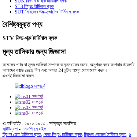
SUK ফিড থ্রু স্ক্রু টার্মিনাল ব্লক
ST3 স্প্রিং টার্মিনাল ব্লক
SUT সিরিজের উচ্চ-ভোল্টেজ টার্মিনাল ব্লক
বৈশিষ্ট্যযুক্ত পণ্য
STV ফিড-থ্রু টার্মিনাল ব্লক
মূল্য তালিকার জন্য জিজ্ঞাসা
আমাদের পণ্য বা মূল্য তালিকা সম্পর্কে অনুসন্ধানের জন্য, অনুগ্রহ করে আপনার ইমেলটি
আমাদের কাছে ছেড়ে দিন এবং আমরা 24 ঘন্টার মধ্যে যোগাযোগ করব।
এখনই জিজ্ঞাসা করুন
© কপিরাইট - ২০১০-২০২৩ : সর্বস্বত্ব সংরক্ষিত।
সাইটম্যাপ
-
এএমপি মোবাইল
ট্রিপল ডেক টার্মিনাল ব্লক
,
কেজ স্প্রিং টার্মিনাল ব্লক
,
ট্রিপল লেভেল টার্মিনাল ব্লক
,
৬