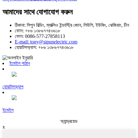
আমাদের সাথে যোগাযোগ করুন
ঠিকানা: সিপুন বিল্ডিং, ম্যাক্সিও ইন্ডাস্ট্রি জোন, লিউশি, ইউকিং, ঝেজিয়াং, চীন
ফোন: +৮৬ ১৩৮৬৭৭৪৩৬১৮
ফোন: 0086-577-27858113
E-mail: tony@sipunelectric.com
হোয়াটসঅ্যাপ: +৮৬ ১৩৮৬৭৭৪৩৬১৮
ইমেইল পাঠান
হোয়াটসঅ্যাপ
ইমেইল
অ্যান্ড্রয়েড
x