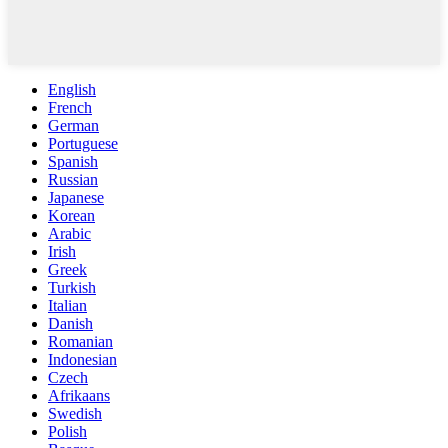
English
French
German
Portuguese
Spanish
Russian
Japanese
Korean
Arabic
Irish
Greek
Turkish
Italian
Danish
Romanian
Indonesian
Czech
Afrikaans
Swedish
Polish