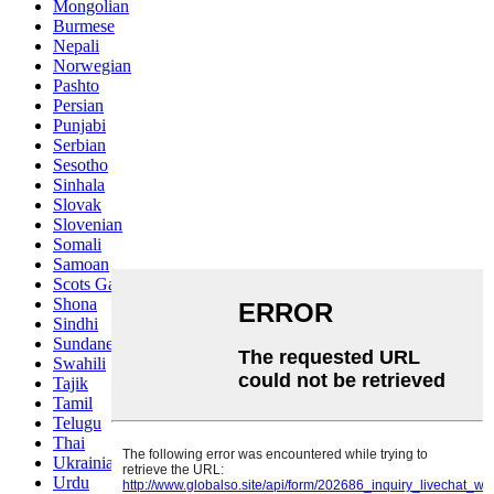
Mongolian
Burmese
Nepali
Norwegian
Pashto
Persian
Punjabi
Serbian
Sesotho
Sinhala
Slovak
Slovenian
Somali
Samoan
Scots Gaelic
Shona
Sindhi
Sundanese
Swahili
Tajik
Tamil
Telugu
Thai
Ukrainian
Urdu